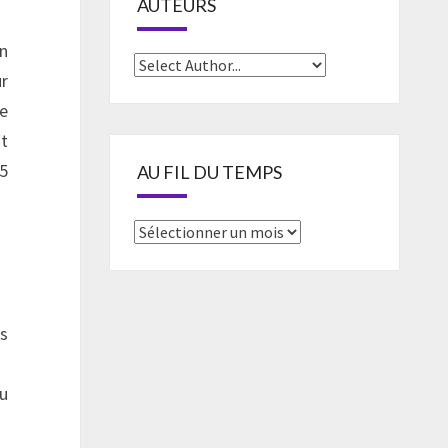
AUTEURS
on
r
le
nt
15
AU FIL DU TEMPS
Au
fil
du
temps
es
du