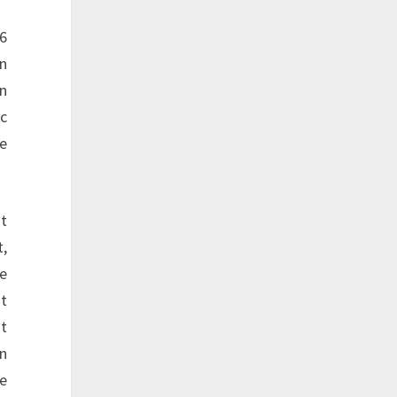
6
n
on
nc
le
ut
t,
re
ut
ut
un
le