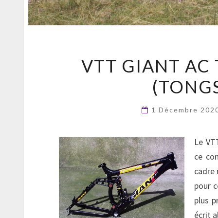
VTT GIANT AC
(TONG
1 Décembre 202
Le VTT
ce co
cadre 
pour c
plus p
écrit a