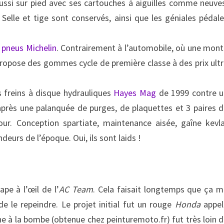
aussi sur pied avec ses cartouches à aiguilles comme neuve
Selle et tige sont conservés, ainsi que les géniales pédal
x
pneus Michelin
. Contrairement à l’automobile, où une mon
ropose des gommes cycle de première classe à des prix ult
s freins à disque hydrauliques
Hayes Mag
de 1999 contre u
 après une palanquée de purges, de plaquettes et 3 paires 
our. Conception spartiate, maintenance aisée, gaîne kevl
deurs de l’époque. Oui, ils sont laids !
pe à l’œil de l’
AC Team
. Cela faisait longtemps que ça 
e le repeindre. Le projet initial fut un rouge
Honda
appel
e à la bombe (obtenue chez peinturemoto.fr) fut très loin 