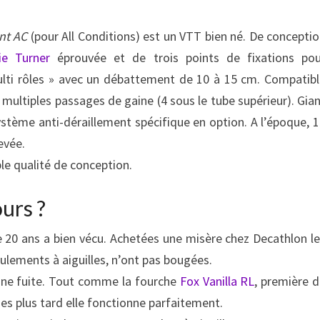
nt AC
(pour All Conditions) est un VTT bien né. De concepti
ie Turner
éprouvée et de trois points de fixations pou
 multi rôles » avec un débattement de 10 à 15 cm. Compatib
 multiples passages de gaine (4 sous le tube supérieur). Gia
stème anti-déraillement spécifique en option. A l’époque, 
evée.
le qualité de conception.
urs ?
de 20 ans a bien vécu. Achetées une misère chez Decathlon l
ulements à aiguilles, n’ont pas bougées.
une fuite. Tout comme la fourche
Fox Vanilla RL
, première 
es plus tard elle fonctionne parfaitement.