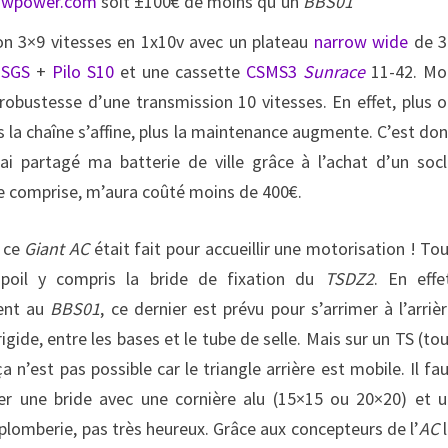
swpower.com
soit ±100€ de moins qu’un
BBS01
sion 3×9 vitesses en 1x10v avec un plateau
narrow wide
de 3
-SGS
+
Pilo S10
et une cassette
CSMS3
Sunrace
11-42. Mo
/robustesse d’une transmission 10 vitesses. En effet, plus 
s la chaîne s’affine, plus la maintenance augmente. C’est do
ai partagé ma batterie de ville grâce à l’achat d’un soc
e comprise, m’aura coûté moins de 400€.
, ce
Giant AC
était fait pour accueillir une motorisation ! To
oil y compris la bride de fixation du
TSDZ2
. En effe
ent au
BBS01
, ce dernier est prévu pour s’arrimer à l’arriè
igide, entre les bases et le tube de selle. Mais sur un TS (to
 n’est pas possible car le triangle arrière est mobile. Il fa
ler une bride avec une cornière alu (15×15 ou 20×20) et 
e plomberie, pas très heureux. Grâce aux concepteurs de l’
AC