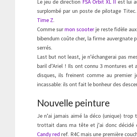
Le jeu de direction
FSA Orbit XL II
est lui 
surplombé par un poste de pilotage Titec. 
Time Z
.
Comme sur
mon scooter
je reste fidèle au
bibendum coûte cher, la firme auvergnate p
serrés.
Last but not least, je n’échangerai pas me
baril d’Ariel ! Ils ont connu 3 montures et
disques, ils freinent comme au premier j
incassable: ils ont fait le bonheur des descen
Nouvelle peinture
Je n’ai jamais aimé la déco (unique) trop ta
trottait dans ma tête et j’ai donc décidé d
Candy red
ref. R4C mais une première couch