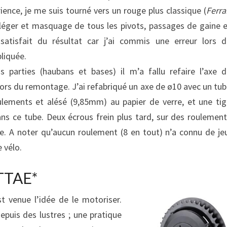
rience, je me suis tourné vers un rouge plus classique (
Ferra
éger et masquage de tous les pivots, passages de gaine 
atisfait du résultat car j’ai commis une erreur lors d
pliquée.
parties (haubans et bases) il m’a fallu refaire l’axe 
 lors du remontage. J’ai refabriqué un axe de ø10 avec un tu
ulements et alésé (9,85mm) au papier de verre, et une ti
ans ce tube. Deux écrous frein plus tard, sur des roulemen
te. A noter qu’aucun roulement (8 en tout) n’a connu de je
 vélo.
VTTAE*
 venue l’idée de le motoriser.
epuis des lustres ; une pratique