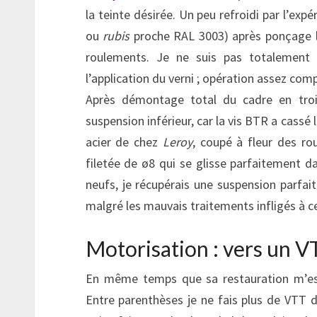
la teinte désirée. Un peu refroidi par l’expé
ou
rubis
proche RAL 3003) après ponçage l
roulements. Je ne suis pas totalement s
l’application du verni ; opération assez com
Après démontage total du cadre en trois 
suspension inférieur, car la vis BTR a cassé
acier de chez
Leroy
, coupé à fleur des ro
filetée de ø8 qui se glisse parfaitement d
neufs, je récupérais une suspension parfai
malgré les mauvais traitements infligés à ce
Motorisation : vers un 
En même temps que sa restauration m’est
Entre parenthèses je ne fais plus de VTT d