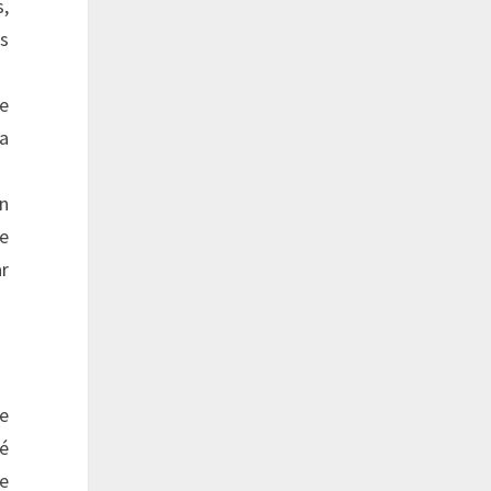
s,
es
te
ra
n
de
ar
me
é
de