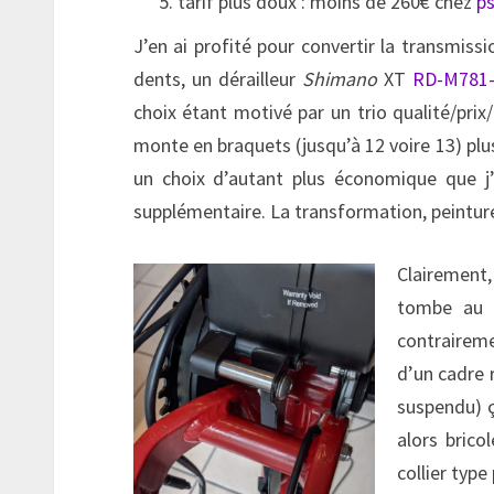
tarif plus doux : moins de 260€ chez
p
J’en ai profité pour convertir la transmis
dents, un dérailleur
Shimano
XT
RD-M781
choix étant motivé par un trio qualité/prix
monte en braquets (jusqu’à 12 voire 13) plu
un choix d’autant plus économique que j’
supplémentaire. La transformation, peintur
Clairement
tombe au p
contrairem
d’un cadre r
suspendu) ça
alors brico
collier typ