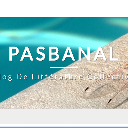
PASBANAL
log De Littérature Collecti