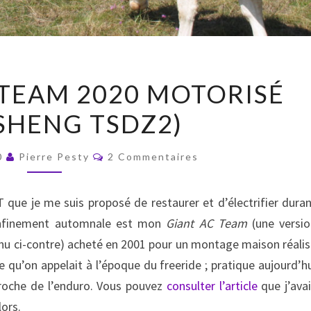
VTT
 TEAM 2020 MOTORISÉ
GIANT
SHENG TSDZ2)
AC
TEAM
Commentaires
2020
0
Pierre Pesty
2 Commentaires
MOTORISÉ
(TONGSHENG
 que je me suis proposé de restaurer et d’électrifier dura
TSDZ2)
nfinement automnale est mon
Giant AC Team
(une versio
nu ci-contre) acheté en 2001 pour un montage maison réali
e qu’on appelait à l’époque du freeride ; pratique aujourd’h
roche de l’enduro. Vous pouvez
consulter l’article
que j’ava
lors.