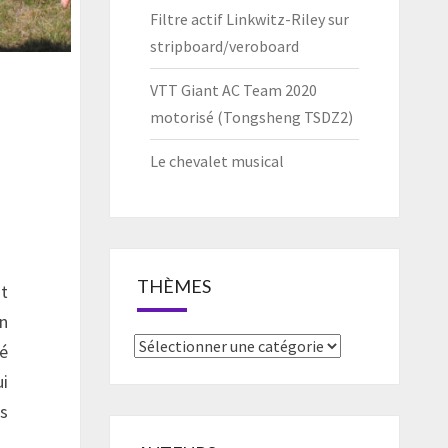
Filtre actif Linkwitz-Riley sur
stripboard/veroboard
VTT Giant AC Team 2020
motorisé (Tongsheng TSDZ2)
Le chevalet musical
THÈMES
nt
n
Thèmes
sé
ui
is