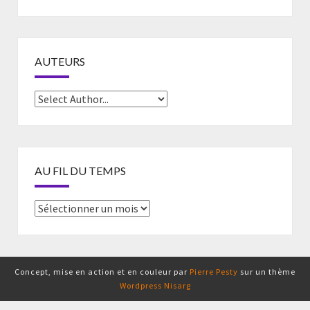
AUTEURS
AU FIL DU TEMPS
Au
fil
du
temps
Concept, mise en action et en couleur par
Pierre Pesty
sur un thème
Wordpress Nisarg