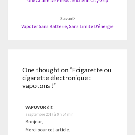
Une Affaire De Pneus : Michelin City Grip
Suivant
Vapoter Sans Batterie, Sans Limite D’énergie
One thought on “
Ecigarette ou
cigarette électronique :
vapotons !
”
VAPOVOR
dit :
7 septembre 2017 à 9 h 54 min
Bonjour,
Merci pour cet article.