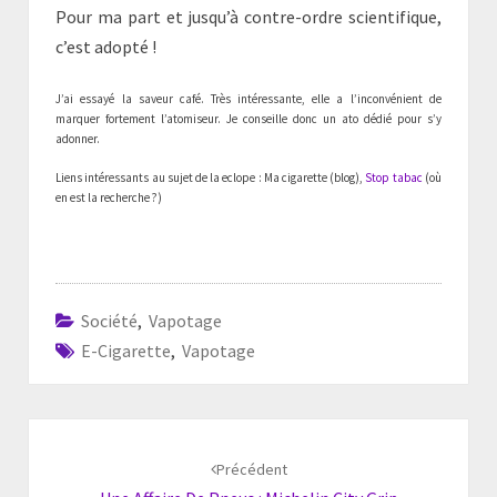
Pour ma part et jusqu’à contre-ordre scientifique,
c’est adopté !
J’ai essayé la saveur café. Très intéressante, elle a l’inconvénient de
marquer fortement l’atomiseur. Je conseille donc un ato dédié pour s’y
adonner.
Liens intéressants au sujet de la eclope : Ma cigarette (blog),
Stop tabac
(où
en est la recherche ?)
Société
,
Vapotage
E-Cigarette
,
Vapotage
Navigation
d'article
Précédent