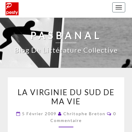
Toggl
naviga
PASBANAL
Blog De Littérature Collective
LA
LA VIRGINIE DU SUD DE
VIRGINIE
MA VIE
DU
SUD
Comment
5 Février 2009
Chritophe Breton
0
DE
Commentaire
MA