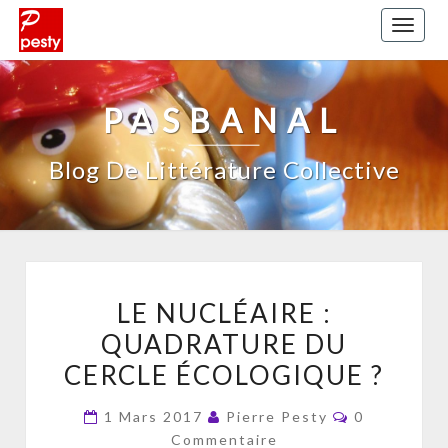
Toggl
naviga
PASBANAL
Blog De Littérature Collective
LE
LE NUCLÉAIRE :
NUCLÉAIRE
QUADRATURE DU
:
CERCLE ÉCOLOGIQUE ?
QUADRATURE
DU
Commentair
1 Mars 2017
Pierre Pesty
0
CERCLE
Commentaire