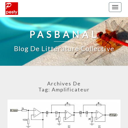
Toggl
naviga
PASBANAL
Blog De Littérature Collective
Archives De
Tag:
Amplificateur