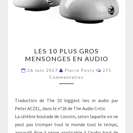
LES
LES 10 PLUS GROS
10
MENSONGES EN AUDIO
PLUS
GROS
Commentaire
26 Juin 2017
Pierre Pesty
271
MENSONGES
Commentaires
EN
AUDIO
Traduction de The 10 biggest lies in audio par
Peter ACZEL, dans le n°26 de The Audio Critic
La célèbre boutade de Lincoln, selon laquelle on ne
peut pas tromper tout le monde tout le temps,
apparaît être à peine applicable à l’audio haut de