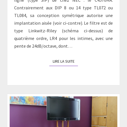
ligne (type SIP) de chez NEC : le C4570HA.
Contrairement aux DIP 8 ou 14 type TL072 ou
TL084, sa conception symétrique autorise une
implantation aisée (voir ci-contre). Le filtre est de
type Linkwitz-Riley (schéma ci-dessus) de
quatrième ordre, LR4 pour les intimes, avec une
pente de 24dB/octave, dont…
LIRE LA SUITE
LIRE LA SUITE