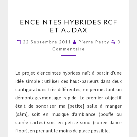
ENCEINTES
ENCEINTES HYBRIDES RCF
HYBRIDES
ET AUDAX
RCF
ET
Comment
22 Septembre 2011
Pierre Pesty
0
AUDAX
Commentaire
Le projet d’enceintes hybrides naît à partir d’une
idée simple : utiliser des haut-parleurs dans deux
configurations très différentes, en permettant un
démontage/montage rapide. Le premier objectif
était de sonoriser ma [petite] salle à manger
(sàm), soit en musique d’ambiance (bouffe ou
soirée cartes) soit en petite sono (soirée dance
floor), en prenant le moins de place possible….