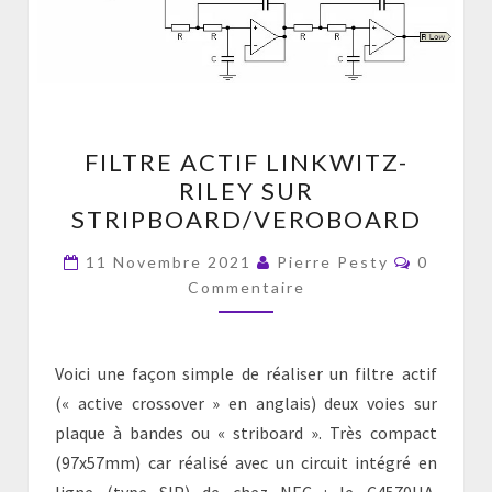
FILTRE
FILTRE ACTIF LINKWITZ-
ACTIF
RILEY SUR
LINKWITZ-
STRIPBOARD/VEROBOARD
RILEY
SUR
Comment
11 Novembre 2021
Pierre Pesty
0
STRIPBOARD/VEROBOAR
Commentaire
Voici une façon simple de réaliser un filtre actif
(« active crossover » en anglais) deux voies sur
plaque à bandes ou « striboard ». Très compact
(97x57mm) car réalisé avec un circuit intégré en