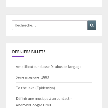
des
articles
Rechercher :
Recherc
DERNIERS BILLETS
Amplificateur classe D : abus de langage
Série magique : 1883
To the lake (Epidemiya)
Définir une musique à un contact –
Android/Google Pixel