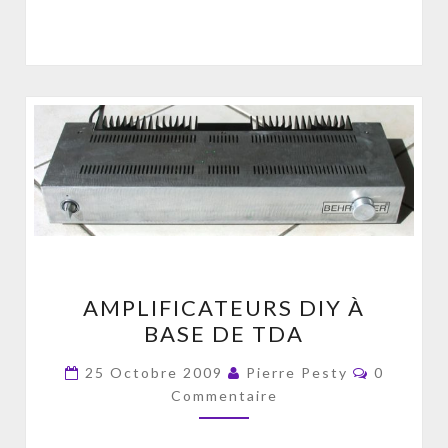
AMPLIFICATEURS
AMPLIFICATEURS DIY À
DIY
BASE DE TDA
À
BASE
Commenta
25 Octobre 2009
Pierre Pesty
0
DE
Commentaire
TDA